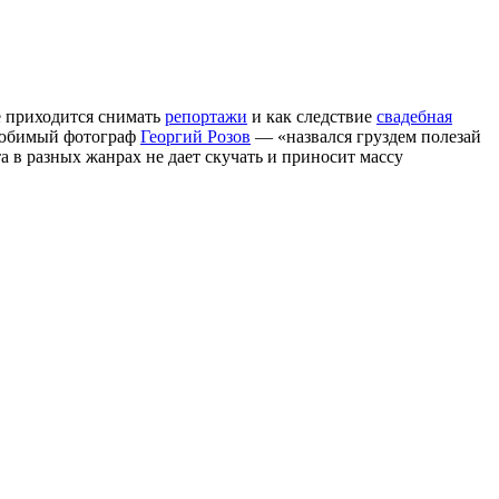
е приходится снимать
репортажи
и как следствие
свадебная
 любимый фотограф
Георгий Розов
— «назвался груздем полезай
та в разных жанрах не дает скучать и приносит массу