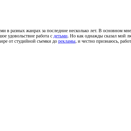
и в разных жанрах за последние несколько лет. В основном мн
шое удовольствие работа с
детьми
. Но как однажды сказал мой
анре от студийной съемки до
рекламы
, и честно признаюсь, рабо