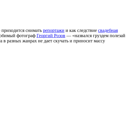
е приходится снимать
репортажи
и как следствие
свадебная
 любимый фотограф
Георгий Розов
— «назвался груздем полезай
та в разных жанрах не дает скучать и приносит массу