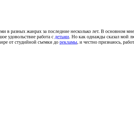
и в разных жанрах за последние несколько лет. В основном мн
шое удовольствие работа с
детьми
. Но как однажды сказал мой
анре от студийной съемки до
рекламы
, и честно признаюсь, рабо