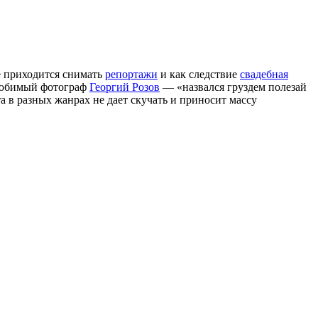
е приходится снимать
репортажи
и как следствие
свадебная
 любимый фотограф
Георгий Розов
— «назвался груздем полезай
та в разных жанрах не дает скучать и приносит массу