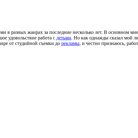
и в разных жанрах за последние несколько лет. В основном мн
шое удовольствие работа с
детьми
. Но как однажды сказал мой
анре от студийной съемки до
рекламы
, и честно признаюсь, рабо