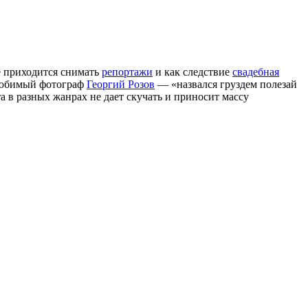
е приходится снимать
репортажи
и как следствие
свадебная
 любимый фотограф
Георгий Розов
— «назвался груздем полезай
та в разных жанрах не дает скучать и приносит массу