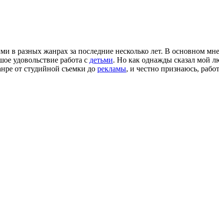
и в разных жанрах за последние несколько лет. В основном мн
шое удовольствие работа с
детьми
. Но как однажды сказал мой
анре от студийной съемки до
рекламы
, и честно признаюсь, рабо