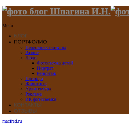
Menu
БЛОГ
ПОРТФОЛИО
Церковные таинства
Разное
Люди
Фотосъемка детей
Портрет
Репортаж
Природа
Животные
Архитектура
Реклама
ИК фотосъемка
КОНТАКТЫ
ОТЗЫВЫ
macfred.ru