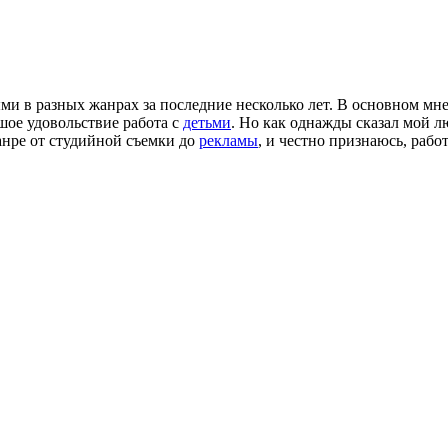
и в разных жанрах за последние несколько лет. В основном мн
шое удовольствие работа с
детьми
. Но как однажды сказал мой
анре от студийной съемки до
рекламы
, и честно признаюсь, рабо