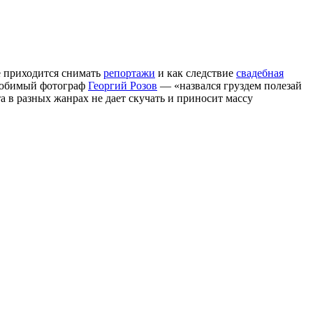
е приходится снимать
репортажи
и как следствие
свадебная
 любимый фотограф
Георгий Розов
— «назвался груздем полезай
та в разных жанрах не дает скучать и приносит массу