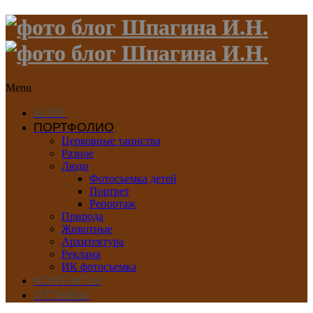
Menu
БЛОГ
ПОРТФОЛИО
Церковные таинства
Разное
Люди
Фотосъемка детей
Портрет
Репортаж
Природа
Животные
Архитектура
Реклама
ИК фотосъемка
КОНТАКТЫ
ОТЗЫВЫ