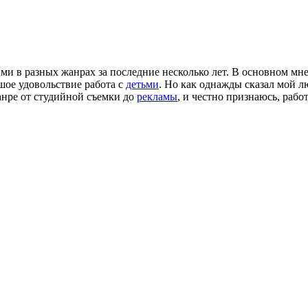
и в разных жанрах за последние несколько лет. В основном мн
шое удовольствие работа с
детьми
. Но как однажды сказал мой
анре от студийной съемки до
рекламы
, и честно признаюсь, рабо