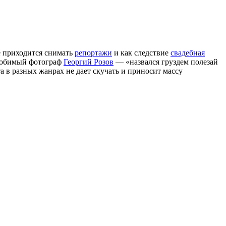
е приходится снимать
репортажи
и как следствие
свадебная
 любимый фотограф
Георгий Розов
— «назвался груздем полезай
та в разных жанрах не дает скучать и приносит массу