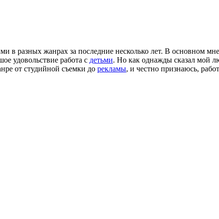
и в разных жанрах за последние несколько лет. В основном мн
шое удовольствие работа с
детьми
. Но как однажды сказал мой
анре от студийной съемки до
рекламы
, и честно признаюсь, рабо