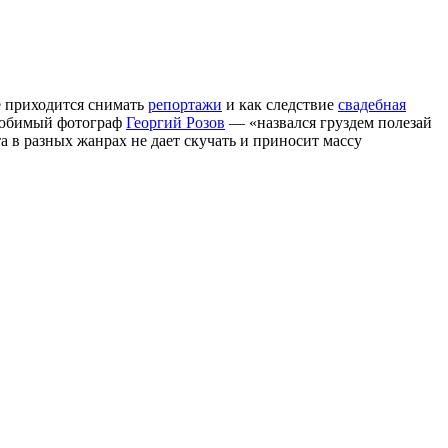
е приходится снимать
репортажи
и как следствие
свадебная
 любимый фотограф
Георгий Розов
— «назвался груздем полезай
та в разных жанрах не дает скучать и приносит массу