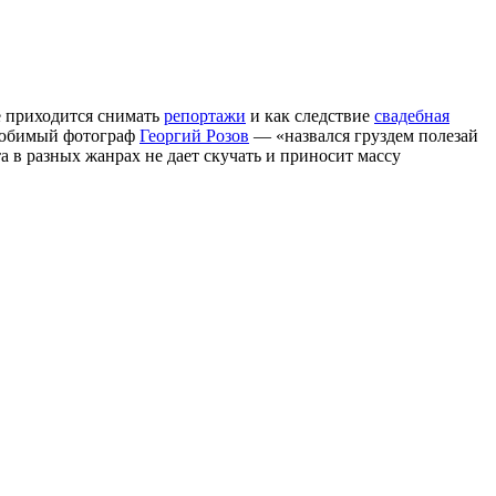
е приходится снимать
репортажи
и как следствие
свадебная
 любимый фотограф
Георгий Розов
— «назвался груздем полезай
та в разных жанрах не дает скучать и приносит массу