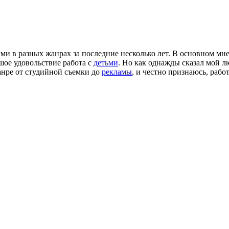
и в разных жанрах за последние несколько лет. В основном мн
шое удовольствие работа с
детьми
. Но как однажды сказал мой
анре от студийной съемки до
рекламы
, и честно признаюсь, рабо