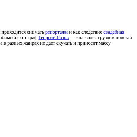
е приходится снимать
репортажи
и как следствие
свадебная
 любимый фотограф
Георгий Розов
— «назвался груздем полезай
та в разных жанрах не дает скучать и приносит массу