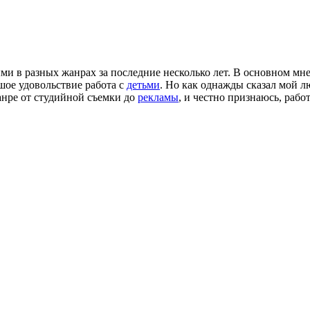
и в разных жанрах за последние несколько лет. В основном мн
шое удовольствие работа с
детьми
. Но как однажды сказал мой
анре от студийной съемки до
рекламы
, и честно признаюсь, рабо