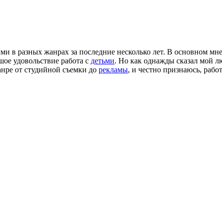
и в разных жанрах за последние несколько лет. В основном мн
шое удовольствие работа с
детьми
. Но как однажды сказал мой
анре от студийной съемки до
рекламы
, и честно признаюсь, рабо