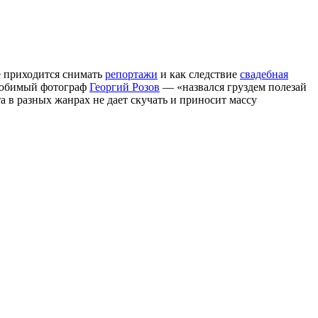
е приходится снимать
репортажи
и как следствие
свадебная
 любимый фотограф
Георгий Розов
— «назвался груздем полезай
та в разных жанрах не дает скучать и приносит массу