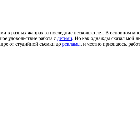
и в разных жанрах за последние несколько лет. В основном мн
шое удовольствие работа с
детьми
. Но как однажды сказал мой
анре от студийной съемки до
рекламы
, и честно признаюсь, рабо