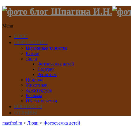
Menu
БЛОГ
ПОРТФОЛИО
Церковные таинства
Разное
Люди
Фотосъемка детей
Портрет
Репортаж
Природа
Животные
Архитектура
Реклама
ИК фотосъемка
КОНТАКТЫ
ОТЗЫВЫ
macfred.ru
>
Люди
>
Фотосъемка детей